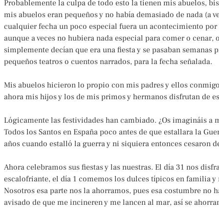
Probablemente la culpa de todo esto la tienen mis abuelos, bis
mis abuelos eran pequeños y no había demasiado de nada (a vec
cualquier fecha un poco especial fuera un acontecimiento por t
aunque a veces no hubiera nada especial para comer o cenar, o
simplemente decían que era una fiesta y se pasaban semanas p
pequeños teatros o cuentos narrados, para la fecha señalada.
Mis abuelos hicieron lo propio con mis padres y ellos conmig
ahora mis hijos y los de mis primos y hermanos disfrutan de e
Lógicamente las festividades han cambiado. ¿Os imagináis a 
Todos los Santos en España poco antes de que estallara la Guerr
años cuando estalló la guerra y ni siquiera entonces cesaron 
Ahora celebramos sus fiestas y las nuestras. El día 31 nos di
escalofriante, el día 1 comemos los dulces típicos en familia y
Nosotros esa parte nos la ahorramos, pues esa costumbre no h
avisado de que me incineren y me lancen al mar, así se ahorra