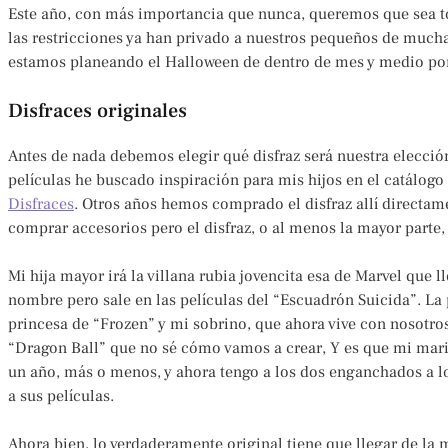
Este año, con más importancia que nunca, queremos que sea t
las restricciones ya han privado a nuestros pequeños de muchas
estamos planeando el Halloween de dentro de mes y medio porqu
Disfraces originales
Antes de nada debemos elegir qué disfraz será nuestra elecci
películas he buscado inspiración para mis hijos en el catálogo
Disfraces
. Otros años hemos comprado el disfraz allí directam
comprar accesorios pero el disfraz, o al menos la mayor parte,
Mi hija mayor irá la villana rubia jovencita esa de Marvel que l
nombre pero sale en las películas del “Escuadrón Suicida”. La p
princesa de “Frozen” y mi sobrino, que ahora vive con nosotro
“Dragon Ball” que no sé cómo vamos a crear, Y es que mi marid
un año, más o menos, y ahora tengo a los dos enganchados a los
a sus películas.
Ahora bien, lo verdaderamente original tiene que llegar de la 